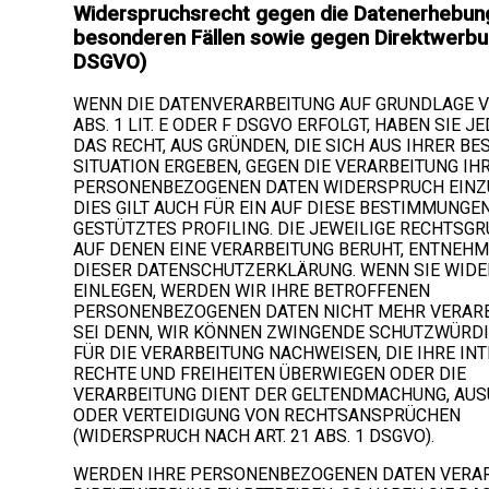
Widerspruchsrecht gegen die Datenerhebung
besonderen Fällen sowie gegen Direktwerbun
DSGVO)
WENN DIE DATENVERARBEITUNG AUF GRUNDLAGE VO
ABS. 1 LIT. E ODER F DSGVO ERFOLGT, HABEN SIE J
DAS RECHT, AUS GRÜNDEN, DIE SICH AUS IHRER B
SITUATION ERGEBEN, GEGEN DIE VERARBEITUNG IH
PERSONENBEZOGENEN DATEN WIDERSPRUCH EINZ
DIES GILT AUCH FÜR EIN AUF DIESE BESTIMMUNGE
GESTÜTZTES PROFILING. DIE JEWEILIGE RECHTSG
AUF DENEN EINE VERARBEITUNG BERUHT, ENTNEHM
DIESER DATENSCHUTZERKLÄRUNG. WENN SIE WID
EINLEGEN, WERDEN WIR IHRE BETROFFENEN
PERSONENBEZOGENEN DATEN NICHT MEHR VERARB
SEI DENN, WIR KÖNNEN ZWINGENDE SCHUTZWÜRD
FÜR DIE VERARBEITUNG NACHWEISEN, DIE IHRE IN
RECHTE UND FREIHEITEN ÜBERWIEGEN ODER DIE
VERARBEITUNG DIENT DER GELTENDMACHUNG, AU
ODER VERTEIDIGUNG VON RECHTSANSPRÜCHEN
(WIDERSPRUCH NACH ART. 21 ABS. 1 DSGVO).
WERDEN IHRE PERSONENBEZOGENEN DATEN VERAR